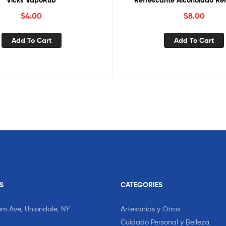
Vicks VapoRub
Refrescante Alcoholado R
$
4.00
$
8.00
Add To Cart
Add To Cart
S
CATEGORIES
em Ave, Uniondale, NY
Artesanías y Otros
Cuidado Personal y Belleza