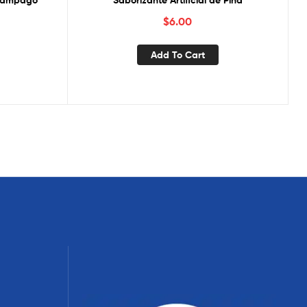
elámpago
Saborizante Artificial de Piña
$
6.00
Add To Cart