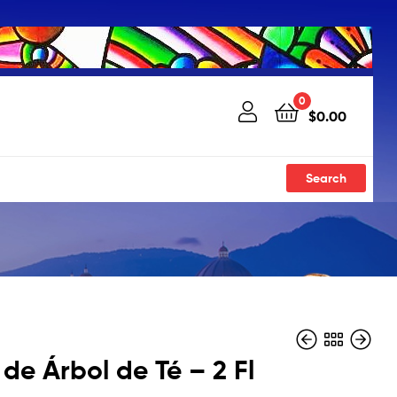
0
$
0.00
Search
 de Árbol de Té – 2 Fl