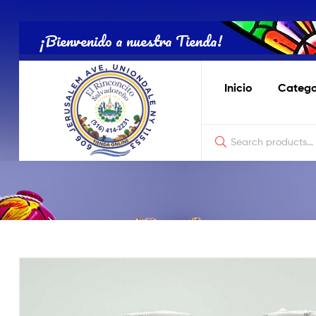
Tienda
Salvadoreña
¡Bienvenido a nuestra Tienda!
Online
Inicio
Catego
Tienda
Salvadoreña
Online
El
Rinconcito
Nostálgico
de
Productos