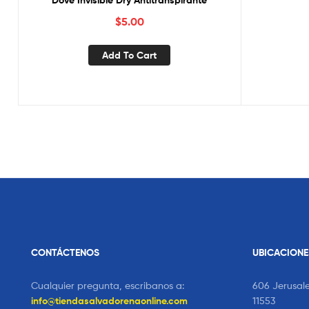
Dove Invisible Dry Antitranspirante
$
5.00
Add To Cart
CONTÁCTENOS
UBICACIONE
Cualquier pregunta, escribanos a:
606 Jerusal
info@tiendasalvadorenaonline.com
11553