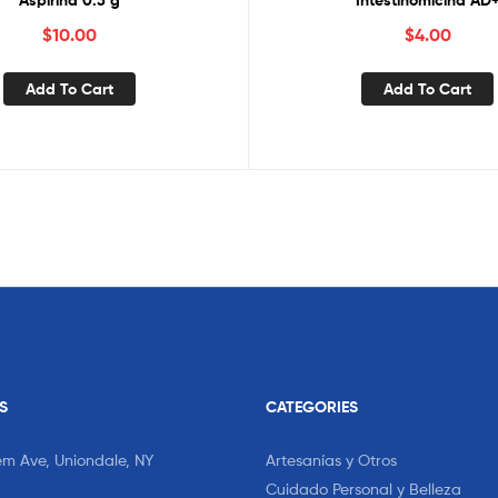
Aspirina 0.5 g
Intestinomicina AD
$
10.00
$
4.00
Add To Cart
Add To Cart
S
CATEGORIES
em Ave, Uniondale, NY
Artesanías y Otros
Cuidado Personal y Belleza