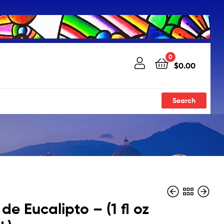
0
$
0.00
Search
de Eucalipto – (1 fl oz