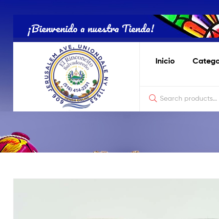
Tienda
Salvadoreña
¡Bienvenido a nuestra Tienda!
Online
Inicio
Catego
Tienda
Salvadoreña
Online
El
Rinconcito
Nostálgico
de
Productos