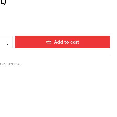
L)
$
$
5.00
16.00
Add to cart
D Y BIENESTAR