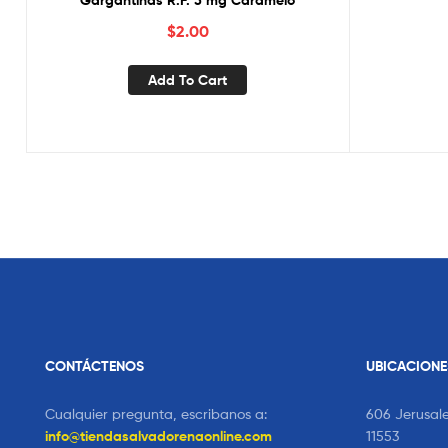
Gargantinas R.F. 5 mg Caramelo
$
2.00
Add To Cart
CONTÁCTENOS
UBICACIONE
Cualquier pregunta, escribanos a:
606 Jerusal
info@tiendasalvadorenaonline.com
11553