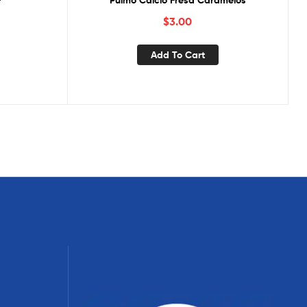
+
Pulmo Calcio Fresa Caramelos
$
3.00
Add To Cart