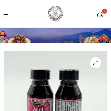
Tienda
Salvadoreña
0
Online
Tienda
Salvadoreña
Online
🔍