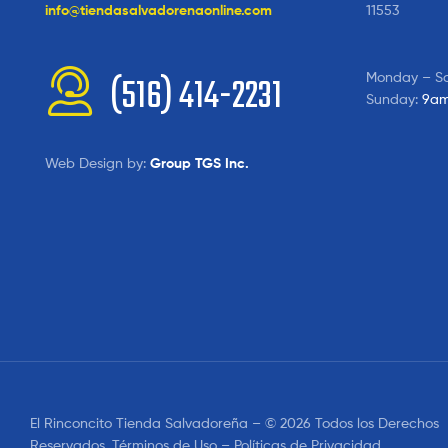
info@tiendasalvadorenaonline.com
11553
Monday – S
(516) 414-2231
Sunday:
9am
Web Design by:
Group TGS Inc.
El Rinconcito Tienda Salvadoreña – © 2026 Todos los Derechos
Reservados. Términos de Uso – Políticas de Privacidad