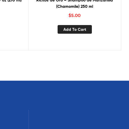
 oz (270 ml)
Ricitos de Oro – Shampoo de Manzanilla
(Chamomile) 250 ml
$
5.00
Add To Cart