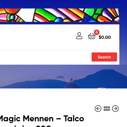
0
$
0.00
Search
Magic Mennen – Talco