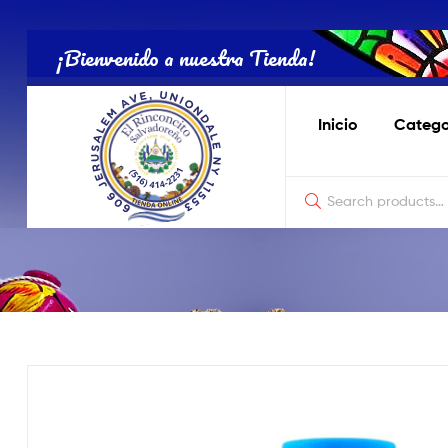
Tienda
Salvadoreña
¡Bienvenido a nuestra Tienda!
Online
Inicio
Catego
Tienda
Salvadoreña
Online
El
Rinconcito
Nostálgico
de
Productos