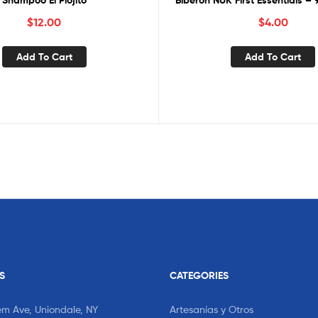
Shampoo El Piojito
Biberón NUK First Essentials – 9
$
12.00
$
4.00
Add To Cart
Add To Cart
S
CATEGORIES
em Ave, Uniondale, NY
Artesanías y Otros