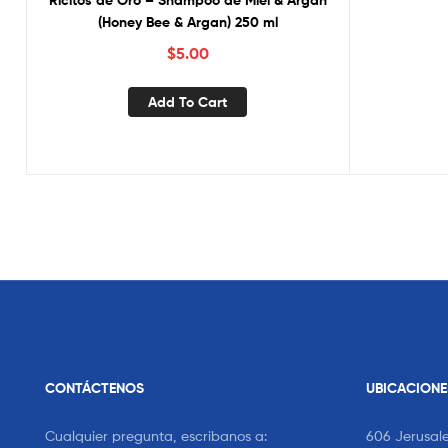
Ricitos de Oro – Shampoo de Miel & Argán
(Honey Bee & Argan) 250 ml
$
5.00
Add To Cart
CONTÁCTENOS
UBICACIONE
Cualquier pregunta, escribanos a:
606 Jerusal