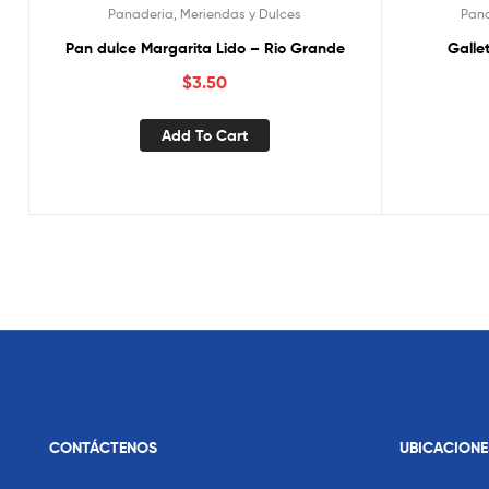
Panaderia, Meriendas y Dulces
Pana
Pan dulce Margarita Lido – Rio Grande
Galle
$
3.50
Add To Cart
CONTÁCTENOS
UBICACIONE