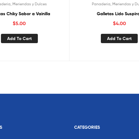
deria, Meriendas y Dulces
Panaderia, Meriendas y D
tas Chiky Sabor a Vainilla
Galletas Lido Suspir
$
5.00
$
4.00
Add To Cart
Add To Cart
S
CATEGORIES