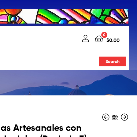
0
$
0.00
Search
as Artesanales con