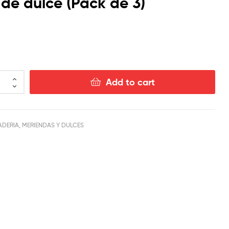
de dulce (Pack de 3)
$
$
3.00
3.00
Add to cart
ADERIA, MERIENDAS Y DULCES