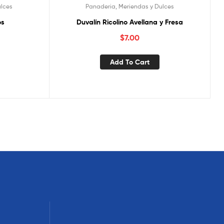
ulces
Panaderia, Meriendas y Dulces
os
Duvalín Ricolino Avellana y Fresa
$
7.00
Add To Cart