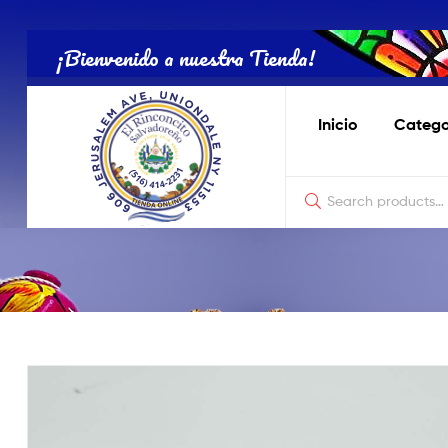
Tienda
Salvadoreña
¡Bienvenido a nuestra Tienda!
Online
Inicio
Catego
Tienda
Salvadoreña
Online
El
Rinconcito
Nostálgico
de
Productos