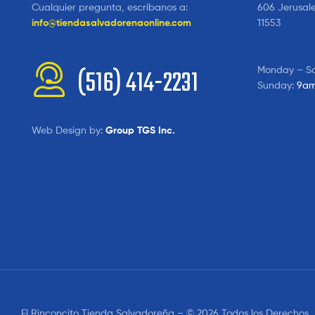
Cualquier pregunta, escribanos a:
606 Jerusal
info@tiendasalvadorenaonline.com
11553
Monday – S
(516) 414-2231
Sunday:
9am
Web Design by:
Group TGS Inc.
El Rinconcito Tienda Salvadoreña – © 2026 Todos los Derechos