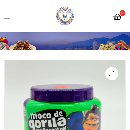
Tienda
Salvadoreña
0
Online
Tienda
Salvadoreña
Online
🔍