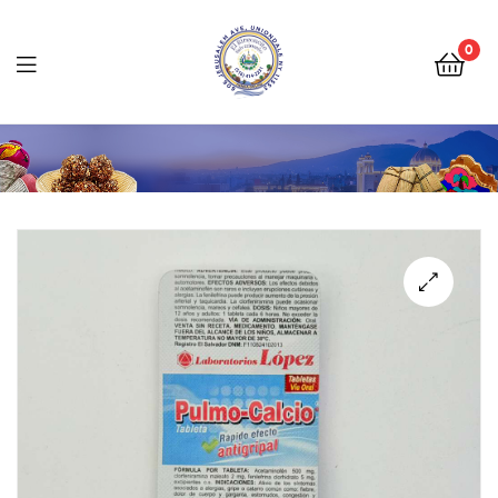
Tienda
Salvadoreña
0
Online
Tienda
Salvadoreña
Online
🔍