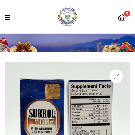
Tienda
Salvadoreña
0
Online
Tienda
Salvadoreña
Online
🔍