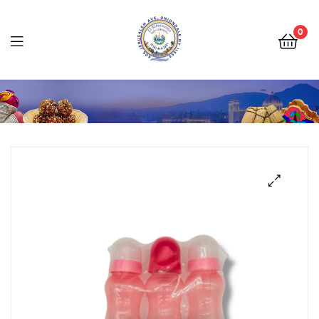
Tienda
Salvadoreña
0
Online
Tienda
Salvadoreña
Online
🔍