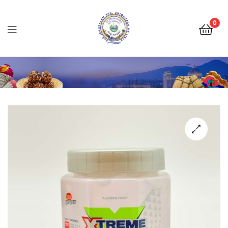
Tienda
Salvadoreña
0
Online
Tienda
Salvadoreña
Online
🔍