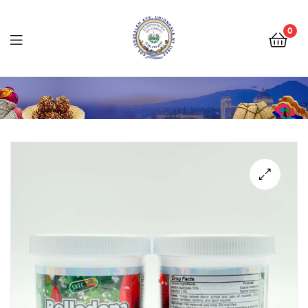
Tienda
Salvadoreña
0
Online
Tienda
Salvadoreña
Online
🔍