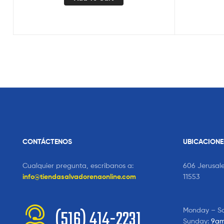
CONTÁCTENOS
UBICACIONE
Cualquier pregunta, escribanos a:
606 Jerusal
info@tiendasalvadorenaonline.com
11553
Monday – S
(516) 414-2231
Sunday:
9am