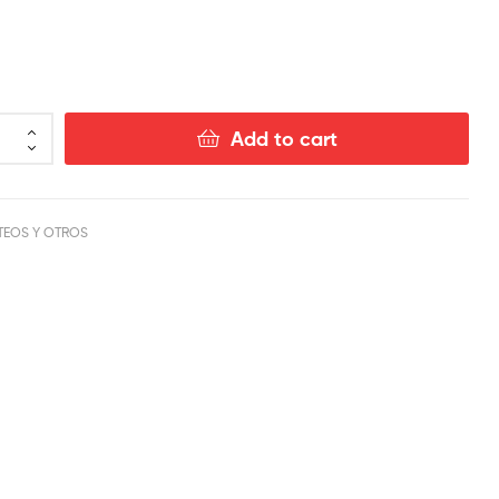
$
8.00
$
8.00
Add to cart
TEOS Y OTROS