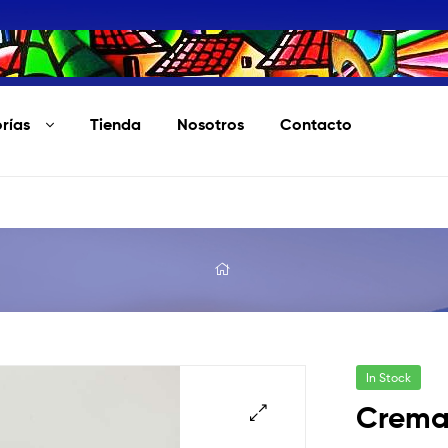
rías
Tienda
Nosotros
Contacto
In Stock
Crem
🔍