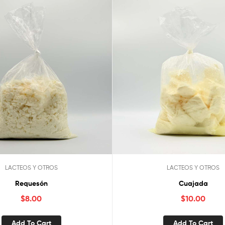
LACTEOS Y OTROS
LACTEOS Y OTROS
Requesón
Cuajada
$
8.00
$
10.00
Add To Cart
Add To Cart