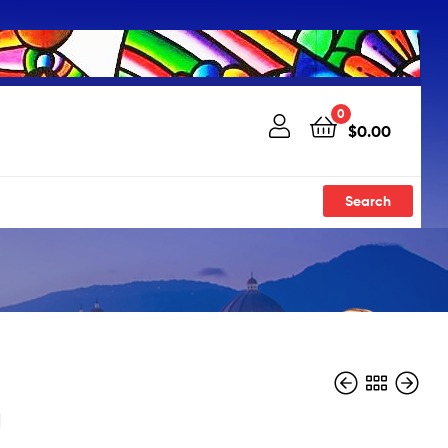
0
$
0.00
Search
a