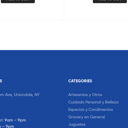
S
CATEGORIES
em Ave, Uniondale, NY
Artesanías y Otros
Cuidado Personal y Belleza
Especias y Condimentos
Grocery en General
at:
9am – 9pm
Juguetes
 – 9pm