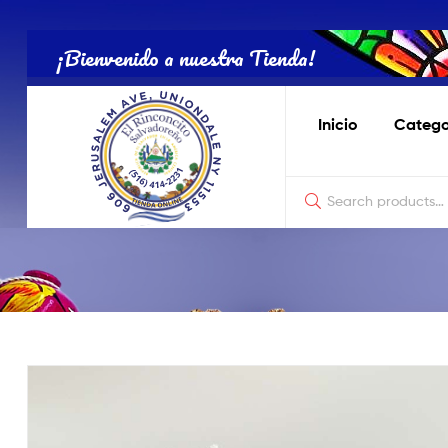
Tienda
Salvadoreña
¡Bienvenido a nuestra Tienda!
Online
Inicio
Catego
Tienda
Salvadoreña
Online
El
Rinconcito
Nostálgico
de
Productos