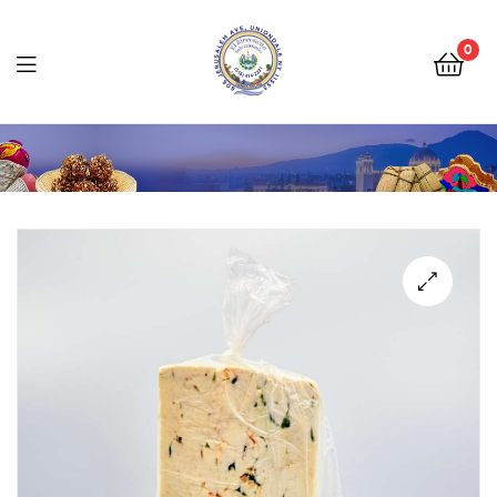
Tienda
Salvadoreña
0
Online
Tienda
Salvadoreña
Online
🔍