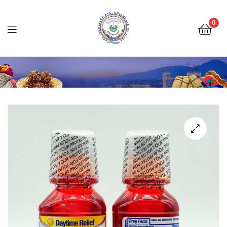
Tienda
Salvadoreña
0
Online
Tienda
Salvadoreña
Online
🔍