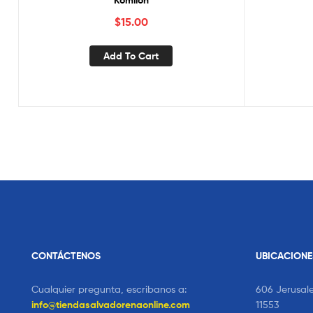
Komilón
$
15.00
Add To Cart
CONTÁCTENOS
UBICACIONE
Cualquier pregunta, escribanos a:
606 Jerusal
info@tiendasalvadorenaonline.com
11553