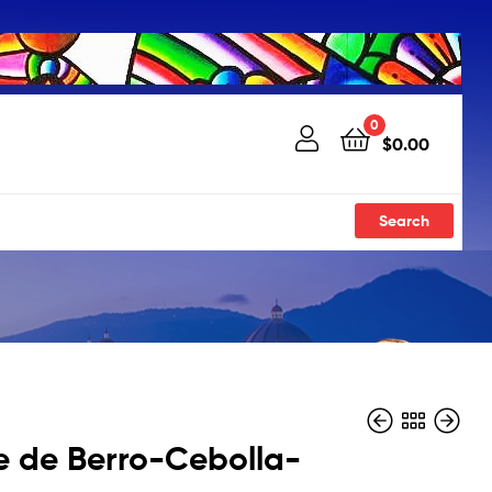
0
$
0.00
Search
 de Berro-Cebolla-