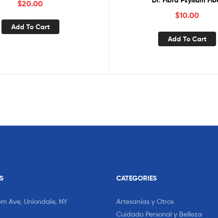
Dr. Fibra Psyllium Fib
$
20.00
$
10.00
Add To Cart
Add To Cart
S
CATEGORIES
em Ave, Uniondale, NY
Artesanías y Otros
Cuidado Personal y Belleza