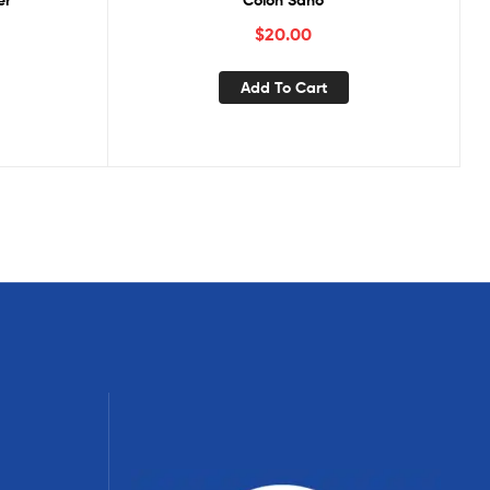
er
Colon Sano
$
20.00
Add To Cart