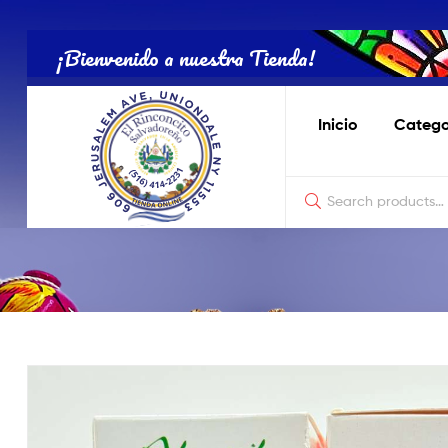
Tienda
Salvadoreña
¡Bienvenido a nuestra Tienda!
Online
Inicio
Catego
Tienda
Salvadoreña
Online
El
Rinconcito
Nostálgico
de
Productos