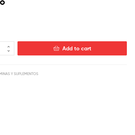
o
$
$
15.00
12.00
Add to cart
AMINAS Y SUPLEMENTOS