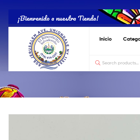
Tienda
Salvadoreña
¡Bienvenido a nuestra Tienda!
Online
Inicio
Catego
Tienda
Salvadoreña
Online
El
Rinconcito
Nostálgico
de
Productos