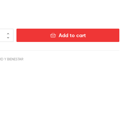
$
10.00
$
5.00
Add to cart
D Y BIENESTAR