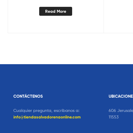
Read More
CONTÁCTENOS
UBICACIONE
Cualquier pregunta, escribanos a:
606 Jerusal
info@tiendasalvadorenaonline.com
11553