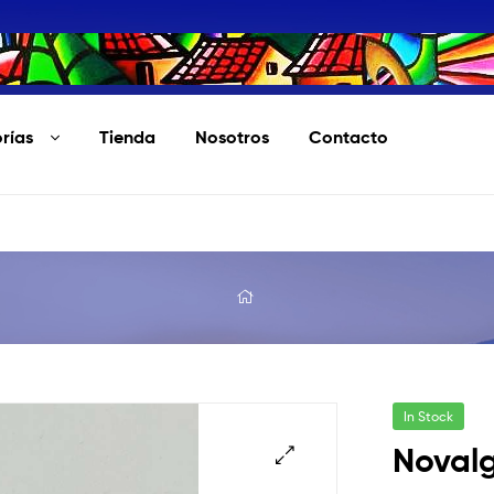
rías
Tienda
Nosotros
Contacto
In Stock
Noval
🔍