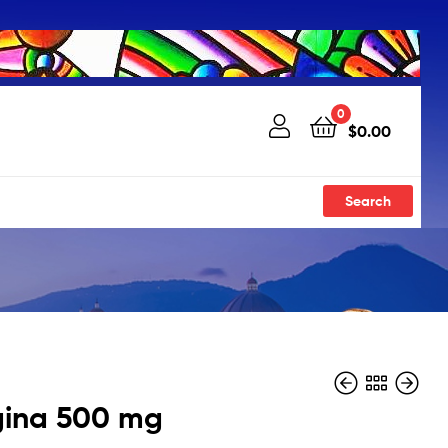
0
$
0.00
Search
gina 500 mg