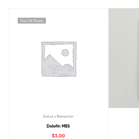
Out Of Stock
Salud y Bienestar
Dolofín MES
$
3.00